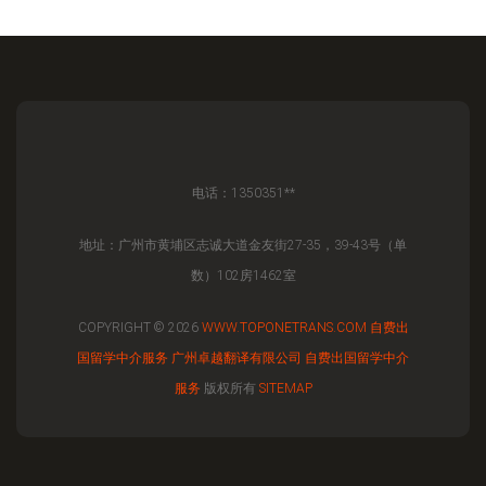
电话：1350351**
地址：广州市黄埔区志诚大道金友街27-35，39-43号（单
数）102房1462室
COPYRIGHT © 2026
WWW.TOPONETRANS.COM
自费出
国留学中介服务
广州卓越翻译有限公司
自费出国留学中介
服务
版权所有
SITEMAP