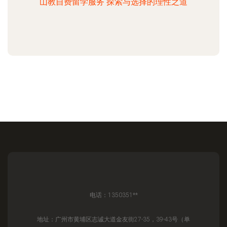
山教自费留学服务 探索与选择的理性之道
电话：1350351**
地址：广州市黄埔区志诚大道金友街27-35，39-43号（单