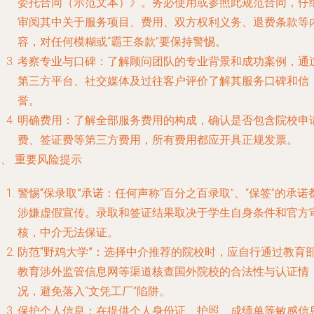
委托合同（示范文本）》。务必使用或参照此规范合同，仔
审阅其中关于服务项目、费用、双方权利义务、退费条款等
容，对任何模糊或“霸王条款”要保持警惕。
考察专业与口碑
：了解顾问团队的专业背景和成功案例，通
第三方平台、社交媒体及过往客户评价了解其服务口碑和信
誉。
明确费用
：了解全部服务费用的构成，确认是否包含院校申
费、签证费等第三方费用，所有费用都应开具正规发票。
、 重要风险提示
警惕“保录取”承诺
：任何声称“百分之百录取”、“保签”的承诺
涉嫌虚假宣传。录取和签证结果取决于学生自身条件和官方
核，中介无法保证。
防范“野鸡大学”
：选择中介推荐的院校时，应自行通过教育
教育涉外监管信息网等渠道核查国外院校的合法性与认证情
况，避免落入“文凭工厂”陷阱。
保护个人信息
：在提供个人身份证、护照、成绩单等敏感信