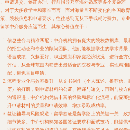
备、申请递交、签证办理、行前指导乃至海外适应等多个复杂环
节。对于大多数学生和家长而言，面对海量且不断变化的各国教
政策、院校信息和申请要求，往往感到无从下手或耗时费力。专
的留学中介服务应运而生，其核心价值在于：
信息整合与精准匹配
：中介机构拥有庞大的院校数据库、最
的招生动态和专业的顾问团队。他们能根据学生的学术背景
语言成绩、兴趣爱好、职业规划和家庭经济状况，进行全方
评估，从全球范围内筛选出最适合的院校与专业，实现精准
配，避免盲目申请。
流程专业化与效率提升
：从文书创作（个人陈述、推荐信、
历）的打磨，到申请材料的公证、翻译与递交，再到与校方
沟通跟进，中介机构凭借丰富的经验和标准化流程，能显著
升申请材料的质量和申请效率，增加录取成功率。
签证辅导与风险规避
：留学签证是留学路上的关键一关，政
细节繁多。中介机构熟知各国签证要求和面试技巧，能提供
业的材料准备指导和模拟面试，有效规避拒签风险，确保学