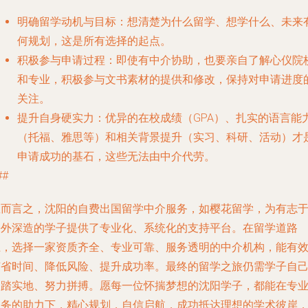
明确留学动机与目标
：想清楚为什么留学、想学什么、未来
何规划，这是所有选择的起点。
积极参与申请过程
：即使有中介协助，也要亲自了解心仪院
和专业，积极参与文书素材的提供和修改，保持对申请进度
关注。
提升自身硬实力
：优异的在校成绩（GPA）、扎实的语言能
（托福、雅思等）和相关背景提升（实习、科研、活动）才
申请成功的基石，这些无法由中介代劳。
##
总而言之，沈阳的自费出国留学中介服务，如樱花留学，为有志
海外深造的学子提供了专业化、系统化的支持平台。在留学道路
上，选择一家资质齐全、专业可靠、服务透明的中介机构，能有
节省时间、降低风险、提升成功率。最终的留学之旅仍需学子自
脚踏实地、努力拼搏。愿每一位怀揣梦想的沈阳学子，都能在专
服务的助力下，精心规划，自信启航，成功抵达理想的学术彼岸