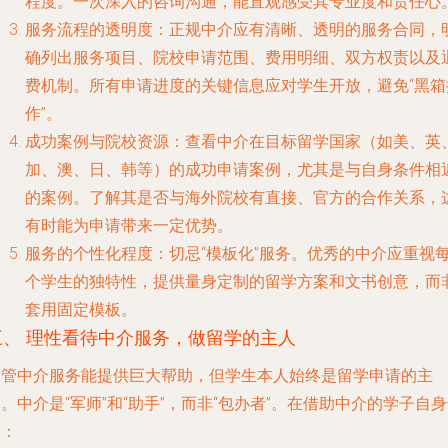
程度。一次深入的咨询沟通，能直观感受其专业度和责任心
服务流程的透明度
：正规中介应有清晰、透明的服务合同，
确列出服务项目、院校申请范围、费用明细、双方权责以及
费机制。所有申请进度的关键信息应对学生开放，避免“黑箱
作”。
成功案例与院校资源
：查看中介在目标留学国家（如美、英
加、澳、日、韩等）的成功申请案例，尤其是与自身条件相
的案例。了解其是否与海外院校有直接、官方的合作关系，
有时能为申请带来一定优势。
服务的个性化程度
：切忌“模板化”服务。优秀的中介应重视
个学生的独特性，提供量身定制的留学方案和文书创意，而
套用固定模板。
三、 理性看待中介服务，做留学的主人
尽管中介服务能提供巨大帮助，但学生本人始终是留学申请的主
。中介是“军师”和“助手”，而非“包办者”。在借助中介的学子自
应：