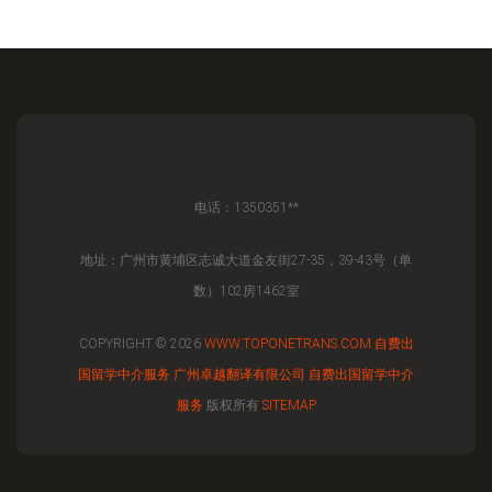
电话：1350351**
地址：广州市黄埔区志诚大道金友街27-35，39-43号（单
数）102房1462室
COPYRIGHT © 2026
WWW.TOPONETRANS.COM
自费出
国留学中介服务
广州卓越翻译有限公司
自费出国留学中介
服务
版权所有
SITEMAP