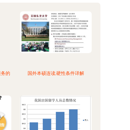
服务的
国外本硕连读,硬性条件详解