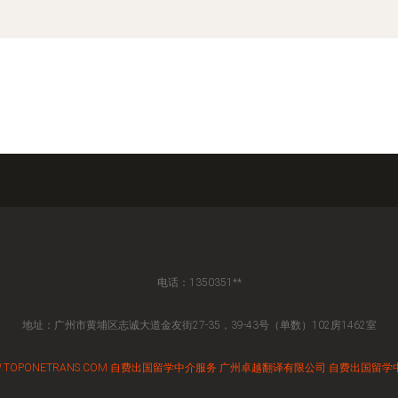
电话：1350351**
地址：广州市黄埔区志诚大道金友街27-35，39-43号（单数）102房1462室
.TOPONETRANS.COM
自费出国留学中介服务
广州卓越翻译有限公司
自费出国留学