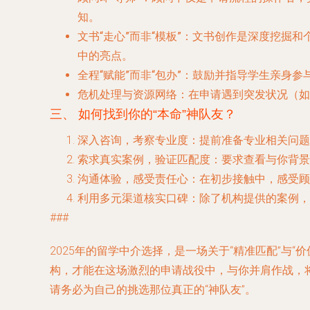
知。
文书“走心”而非“模板”
：文书创作是深度挖掘和
中的亮点。
全程“赋能”而非“包办”
：鼓励并指导学生亲身参
危机处理与资源网络
：在申请遇到突发状况（如
三、 如何找到你的“本命”神队友？
深入咨询，考察专业度
：提前准备专业相关问题
索求真实案例，验证匹配度
：要求查看与你背景
沟通体验，感受责任心
：在初步接触中，感受顾
利用多元渠道核实口碑
：除了机构提供的案例，
###
2025年的留学中介选择，是一场关于“精准匹配”与
构，才能在这场激烈的申请战役中，与你并肩作战，
请务必为自己的挑选那位真正的“神队友”。