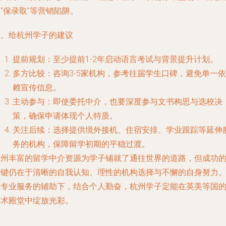
“保录取”等营销陷阱。
五、给杭州学子的建议
提前规划：至少提前1-2年启动语言考试与背景提升计划。
多方比较：咨询3-5家机构，参考往届学生口碑，避免单一依
赖宣传信息。
主动参与：即使委托中介，也要深度参与文书构思与选校决
策，确保申请体现个人特质。
关注后续：选择提供境外接机、住宿安排、学业跟踪等延伸
务的机构，保障留学初期的平稳过渡。
杭州丰富的留学中介资源为学子铺就了通往世界的道路，但成功
关键仍在于清晰的自我认知、理性的机构选择与不懈的自身努力
在专业服务的辅助下，结合个人勤奋，杭州学子定能在英美等国
学术殿堂中绽放光彩。