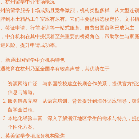
一、杭州留学中介市场概况
杭州的留学服务市场成熟且竞争激烈，机构类型多样，从大型连
品牌到本土精品工作室应有尽有。它们主要提供选校定位、文书
导、签证申请、行前培训等一站式服务。自费出国留学已成为主
流，中介机构在其中扮演着至关重要的桥梁角色，帮助学生与家
规避风险、提升申请成功率。
二、新通出国留学中介机构特色
新通教育在杭州乃至全国享有较高声誉，其优势在于：
资源网络广泛：与多国院校建立长期合作关系，提供官方招
信息与通道。
服务链条完整：从语言培训、背景提升到海外适应辅导，覆
留学全过程。
本地化经验丰富：深入了解浙江地区学生的需求与特点，提
个性化方案。
三、英美留学专项服务机构聚焦